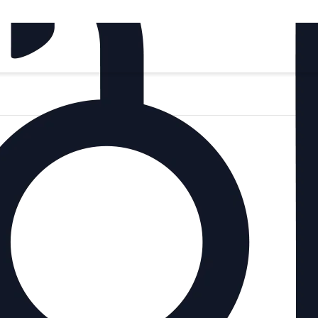
შ
‍45
მა